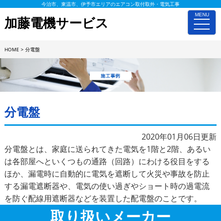
今治市、東温市、伊予市エリアのエアコン取付取外・電気工事
MENU
加藤電機サービス
toggle
naviga
HOME
>
分電盤
施工事例詳細
分電盤
2020年01月06日更新
分電盤とは、家庭に送られてきた電気を1階と2階、あるい
は各部屋へといくつもの通路（回路）にわける役目をする
ほか、漏電時に自動的に電気を遮断して火災や事故を防止
する漏電遮断器や、電気の使い過ぎやショート時の過電流
を防ぐ配線用遮断器などを装置した配電盤のことです。
取り扱いメーカー