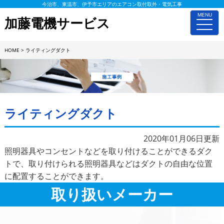
今治市、東温市、伊予市エリアのエアコン取付取外・電気工事
MENU
加藤電機サービス
toggle
naviga
HOME
>
ライティングダクト
施工事例詳細
ライティングダクト
2020年01月06日更新
照明器具やコンセントなどを取り付けることができるダク
トで、取り付けられる照明器具などはダクトの自由な位置
に配置することができます。
取り扱いメーカー