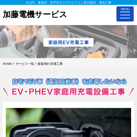
今治市、東温市、伊予市エリアのエアコン取付取外・電気工事
MENU
加藤電機サービス
toggle
naviga
HOME
>
サービス一覧
>
家庭用EV充電工事